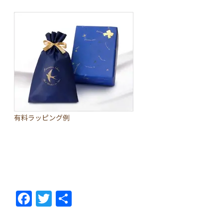
有料ラッピング例
F
T
共
ac
w
有