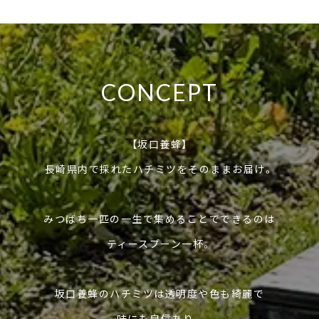
CONCEPT
【坂口養蜂】
長崎県内で採れたハチミツをそのままお届け。
みつばち一匹の一生で集めることでできるのは
ティースプーン一杯。
坂口養蜂のハチミツは透明度や色も綺麗で
味にも自信あり。