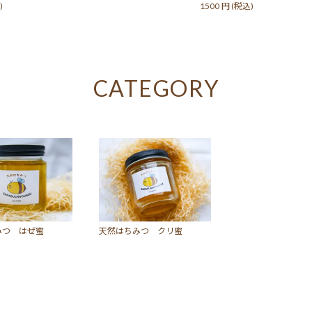
)
1500
円
(税込)
CATEGORY
みつ はぜ蜜
天然はちみつ クリ蜜