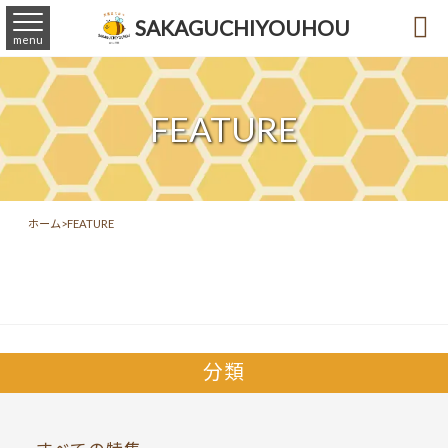

SAKAGUCHIYOUHOU
menu
FEATURE
ホーム
>
FEATURE
分類